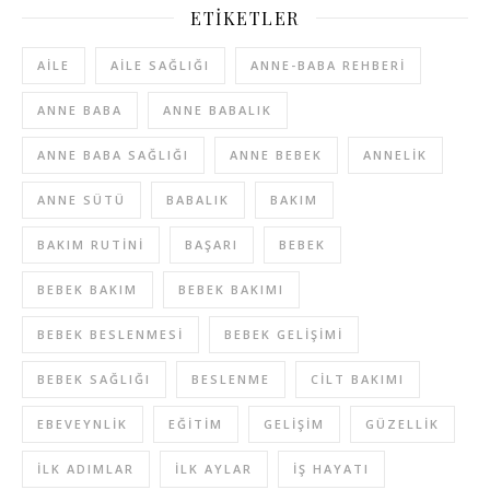
ETIKETLER
AILE
AILE SAĞLIĞI
ANNE-BABA REHBERI
ANNE BABA
ANNE BABALIK
ANNE BABA SAĞLIĞI
ANNE BEBEK
ANNELIK
ANNE SÜTÜ
BABALIK
BAKIM
BAKIM RUTINI
BAŞARI
BEBEK
BEBEK BAKIM
BEBEK BAKIMI
BEBEK BESLENMESI
BEBEK GELIŞIMI
BEBEK SAĞLIĞI
BESLENME
CILT BAKIMI
EBEVEYNLIK
EĞITIM
GELIŞIM
GÜZELLIK
ILK ADIMLAR
ILK AYLAR
IŞ HAYATI