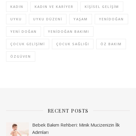
KADIN
KADIN VE KARIYER
KIŞISEL GELIŞIM
UYKU
UYKU DÜZENI
YAŞAM
YENIDOĞAN
YENI DOĞAN
YENIDOĞAN BAKIMI
ÇOCUK GELIŞIMI
ÇOCUK SAĞLIĞI
ÖZ BAKIM
ÖZGÜVEN
RECENT POSTS
Bebek Bakım Rehberi: Minik Mucizenizin İlk
Adımları